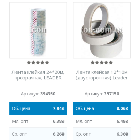
Лента клейкая 24*20м,
Лента клейкая 12*10м
прозрачная, LEADER
(двусторонняя) Leader
Артикул:
394350
Артикул:
397150
Об.
цена
7.94
₴
Об.
цена
8.06
₴
Мл.
опт
6.38
₴
Мл.
опт
6.48
₴
Ср.
опт
6.26
₴
Ср.
опт
6.36
₴