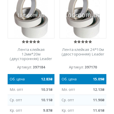
Лента клейкая
Лента клейкая 24*10м
12мм*20м
(двосторонняя) Leader
(двусторонняя) Leader
Артикул:
397184
Артикул:
397170
Об.
цена
12.83
₴
Об.
цена
15.09
₴
Мл.
опт
10.31
₴
Мл.
опт
12.13
₴
Ср.
опт
10.11
₴
Ср.
опт
11.90
₴
Кр.
опт
9.87
₴
Кр.
опт
11.61
₴