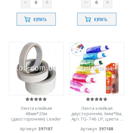
КУПИТЬ
КУПИТЬ
Лента клейкая
Лента клейкая
48мм*20м
двусторонняя, 6мм*8м,
(двосторонняя) Leader
Арт.TG-746 LP, цвета в
ассорт., Имп
Артикул:
397187
Артикул:
397188