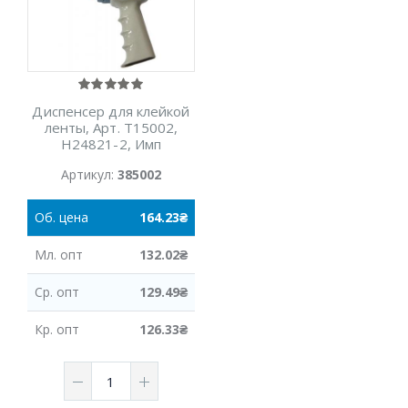
Диспенсер для клейкой
ленты, Арт. Т15002,
Н24821-2, Имп
Артикул:
385002
Об.
цена
164.23
₴
Мл.
опт
132.02
₴
Ср.
опт
129.49
₴
Кр.
опт
126.33
₴