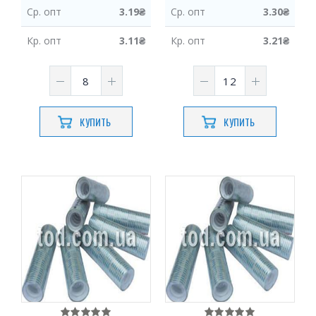
Ср.
опт
3.19
₴
Ср.
опт
3.30
₴
Кр.
опт
3.11
₴
Кр.
опт
3.21
₴
КУПИТЬ
КУПИТЬ