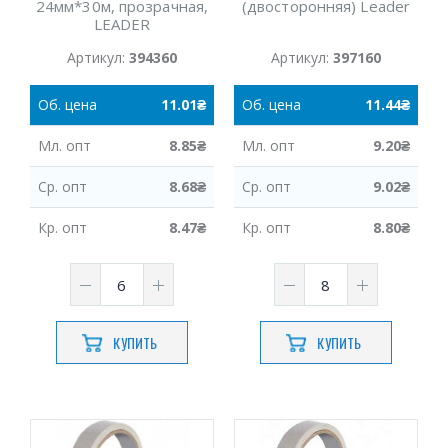
24мм*30м, прозрачная,
(двосторонняя) Leader
LEADER
Артикул:
394360
Артикул:
397160
Об.
цена
11.01
₴
Об.
цена
11.44
₴
Мл.
опт
8.85
₴
Мл.
опт
9.20
₴
Ср.
опт
8.68
₴
Ср.
опт
9.02
₴
Кр.
опт
8.47
₴
Кр.
опт
8.80
₴
КУПИТЬ
КУПИТЬ