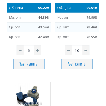
Об.
цена
55.22
₴
Об.
цена
99.51
₴
Мл.
опт
44.39
₴
Мл.
опт
79.99
₴
Ср.
опт
43.54
₴
Ср.
опт
78.46
₴
Кр.
опт
42.48
₴
Кр.
опт
76.55
₴
КУПИТЬ
КУПИТЬ