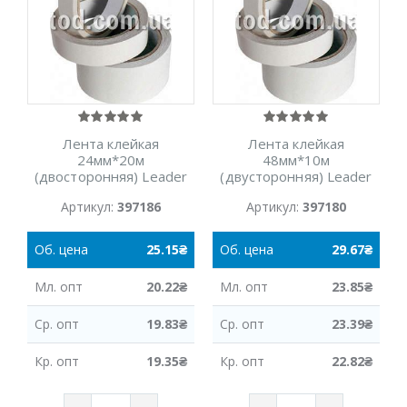
Лента клейкая
Лента клейкая
24мм*20м
48мм*10м
(двосторонняя) Leader
(двусторонняя) Leader
Артикул:
397186
Артикул:
397180
Об.
цена
25.15
₴
Об.
цена
29.67
₴
Мл.
опт
20.22
₴
Мл.
опт
23.85
₴
Ср.
опт
19.83
₴
Ср.
опт
23.39
₴
Кр.
опт
19.35
₴
Кр.
опт
22.82
₴