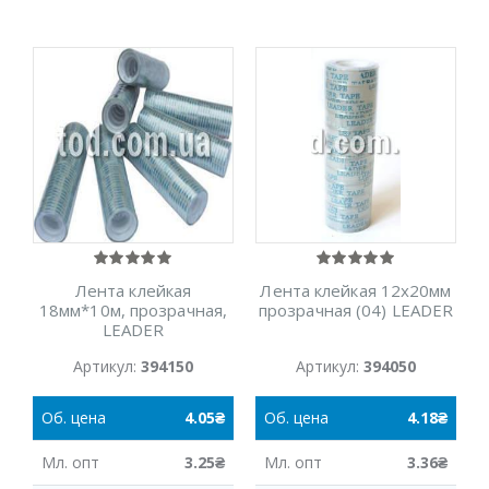
Лента клейкая
Лента клейкая 12х20мм
18мм*10м, прозрачная,
прозрачная (04) LEADER
LEADER
Артикул:
394150
Артикул:
394050
Об.
цена
4.05
₴
Об.
цена
4.18
₴
Мл.
опт
3.25
₴
Мл.
опт
3.36
₴