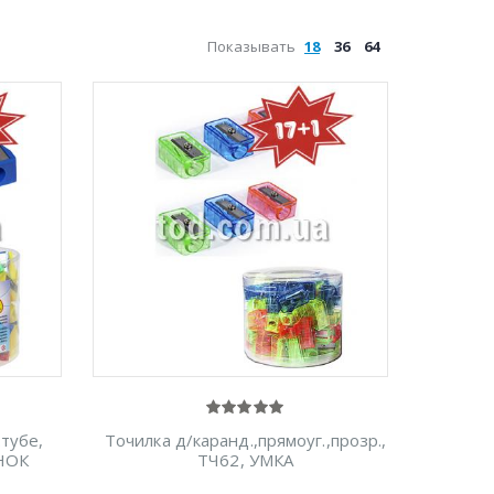
Показывать
18
36
64
.тубе,
Точилка д/каранд.,прямоуг.,прозр.,
ИНОК
ТЧ62, УМКА