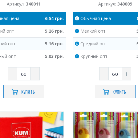
Артикул:
340011
Артикул:
340009
чная
цена
6.54
грн.
Обычная
цена
ий
опт
5.26
грн.
Мелкий
опт
ний
опт
5.16
грн.
Средний
опт
ный
опт
5.03
грн.
Крупный
опт
КУПИТЬ
КУПИТЬ