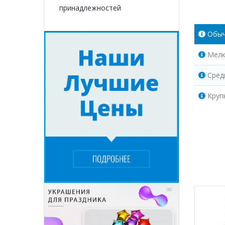
принадлежностей
Обы
Мелк
Сред
Круп