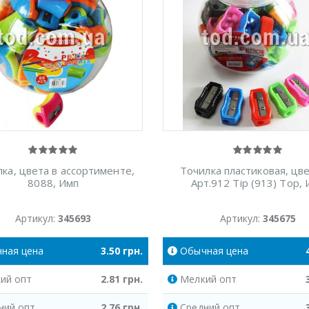
ка, цвета в ассортименте,
Точилка пластиковая, цве
8088, Имп
Арт.912 Tip (913) Top,
Артикул:
345693
Артикул:
345675
чная
цена
3.50
грн.
Обычная
цена
ий
опт
2.81
грн.
Мелкий
опт
ний
опт
2.76
грн.
Средний
опт