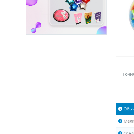
Точил
Обы
Мелк
Сред