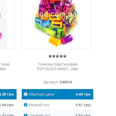
тная,
Точилка пластиковая,
 Имп
ESP1605/340001, Имп
Артикул:
340014
4.28
грн.
Обычная
цена
4.49
грн.
3.44
грн.
Мелкий
опт
3.61
грн.
3.37
грн.
Средний
опт
3.54
грн.