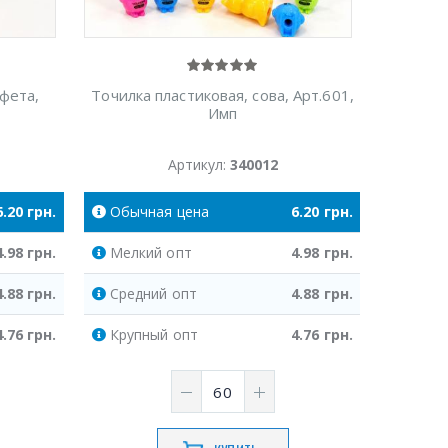
нфета,
Точилка пластиковая, сова, Арт.601,
Имп
Артикул:
340012
6.20
грн.
Обычная
цена
6.20
грн.
4.98
грн.
Мелкий
опт
4.98
грн.
4.88
грн.
Средний
опт
4.88
грн.
4.76
грн.
Крупный
опт
4.76
грн.