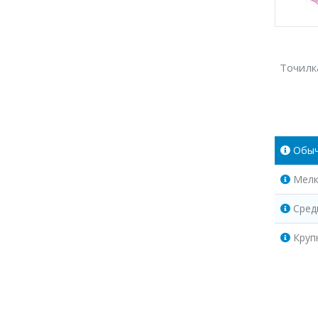
Точилк
Обы
Мелк
Сред
Круп