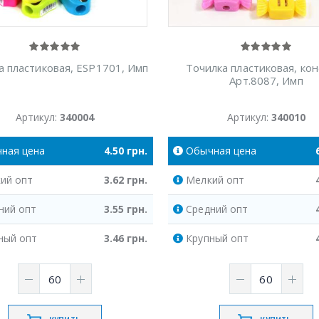
а пластиковая, ESP1701, Имп
Точилка пластиковая, ко
Арт.8087, Имп
Артикул:
340004
Артикул:
340010
чная
цена
4.50
грн.
Обычная
цена
ий
опт
3.62
грн.
Мелкий
опт
ний
опт
3.55
грн.
Средний
опт
ный
опт
3.46
грн.
Крупный
опт