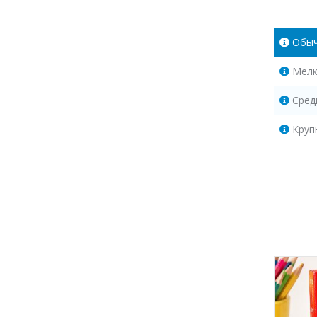
Обы
Мелк
Сред
Круп