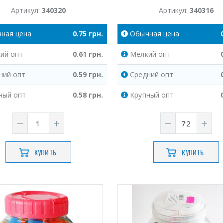
Артикул:
340320
Артикул:
340316
чная
цена
0.75
грн.
Обычная
цена
ий
опт
0.61
грн.
Мелкий
опт
ний
опт
0.59
грн.
Средний
опт
ный
опт
0.58
грн.
Крупный
опт
КУПИТЬ
КУПИТЬ