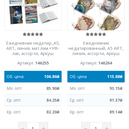
Ежедневник недатир.,А5,
Ежедневник
ART, линия, мат.лам.+УФ-
недатированный, А5 ARТ,
лак, ассорти, Аркуш
линия, ассорти, Аркуш
Артикул:
146255
Артикул:
146264
Об.
цена
106.86
₴
Об.
цена
115.88
₴
Мл.
опт
85.90
₴
Мл.
опт
93.15
₴
Ср.
опт
84.25
₴
Ср.
опт
91.37
₴
Кр.
опт
82.20
₴
Кр.
опт
89.14
₴