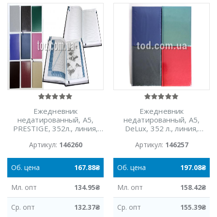
Ежедневник
Ежедневник
недатированный, А5,
недатированный, А5,
PRESTIGE, 352л., линия,
DeLux, 352 л., линия,
ассорти, Аркуш
Аркуш
Артикул:
146260
Артикул:
146257
Об.
цена
167.88
₴
Об.
цена
197.08
₴
Мл.
опт
134.95
₴
Мл.
опт
158.42
₴
Ср.
опт
132.37
₴
Ср.
опт
155.39
₴