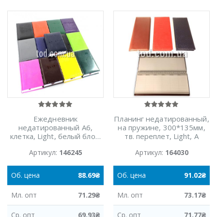
Ежедневник
Планинг недатированный,
недатированный A6,
на пружине, 300*135мм,
клетка, Light, белый блок,
тв. переплет, Light, А
ассорти, Аркуш
Артикул:
146245
Артикул:
164030
Об.
цена
88.69
₴
Об.
цена
91.02
₴
Мл.
опт
71.29
₴
Мл.
опт
73.17
₴
Ср.
опт
69.93
₴
Ср.
опт
71.77
₴