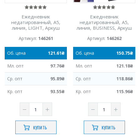
Ежедневник
Ежедневник
недатированный, А5,
недатированный, А5,
линия, LIGHT, Аркуш
линия, BUSINESS, Аркуш
Артикул:
146261
Артикул:
146262
Об.
цена
121.61
₴
Об.
цена
150.75
₴
Мл.
опт
97.76
₴
Мл.
опт
121.18
₴
Ср.
опт
95.89
₴
Ср.
опт
118.86
₴
Кр.
опт
93.55
₴
Кр.
опт
115.96
₴
КУПИТЬ
КУПИТЬ