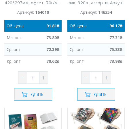
420*297мм, офсет, 70г/м2,
лак, 320л., ассорти, Аркуш
А
Артикул:
164010
Артикул:
146254
Об.
цена
91.81
₴
Об.
цена
96.17
₴
Мл.
опт
73.80
₴
Мл.
опт
77.31
₴
Ср.
опт
72.39
₴
Ср.
опт
75.83
₴
Кр.
опт
70.62
₴
Кр.
опт
73.98
₴
КУПИТЬ
КУПИТЬ