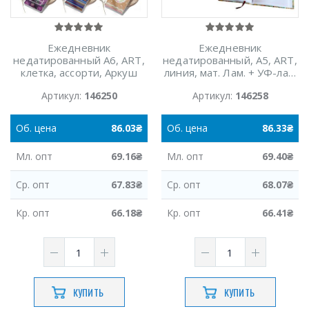
Ежедневник
Ежедневник
недатированный А6, ARТ,
недатированный, А5, ART,
клетка, ассорти, Аркуш
линия, мат. Лам. + УФ-лак,
288л., Аркуш
Артикул:
146250
Артикул:
146258
Об.
цена
86.03
₴
Об.
цена
86.33
₴
Мл.
опт
69.16
₴
Мл.
опт
69.40
₴
Ср.
опт
67.83
₴
Ср.
опт
68.07
₴
Кр.
опт
66.18
₴
Кр.
опт
66.41
₴
КУПИТЬ
КУПИТЬ