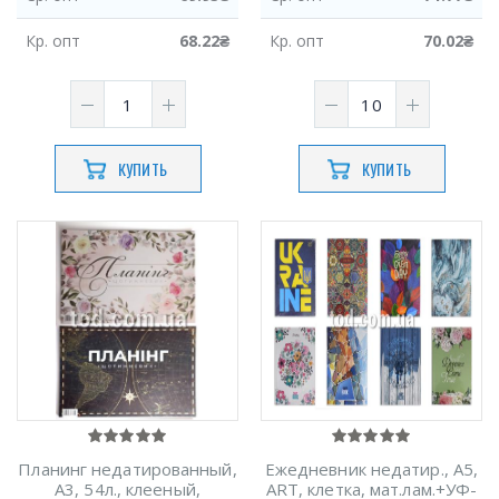
Кр.
опт
68.22
₴
Кр.
опт
70.02
₴
КУПИТЬ
КУПИТЬ
Планинг недатированный,
Ежедневник недатир., А5,
А3, 54л., клееный,
ART, клетка, мат.лам.+УФ-