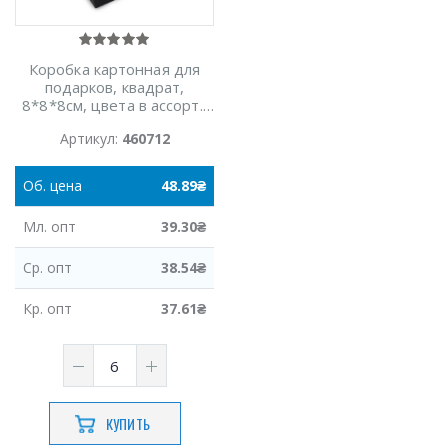
Коробка картонная для
подарков, квадрат,
8*8*8см, цвета в ассорт.,
For you, Имп
Артикул:
460712
Об.
цена
48.89
₴
Мл.
опт
39.30
₴
Ср.
опт
38.54
₴
Кр.
опт
37.61
₴
КУПИТЬ