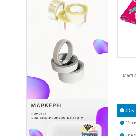
Пласти
Обы
Мелк
Сред