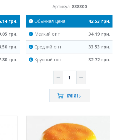
Артикул:
838300
6.14
грн.
Обычная
цена
42.53
грн.
9.05
грн.
Мелкий
опт
34.19
грн.
8.50
грн.
Средний
опт
33.53
грн.
7.80
грн.
Крупный
опт
32.72
грн.
КУПИТЬ