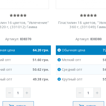
лин 16 цветов, "Увлечение"
Пластилин 18 цветов, "Увл
320 г, (331012) Гамма
360 г, (331049) Гамм
Артикул:
838370
Артикул:
838380
чная
цена
64.20
грн.
Обычная
цена
7
ий
опт
51.60
грн.
Мелкий
опт
5
ний
опт
50.62
грн.
Средний
опт
5
ный
опт
49.38
грн.
Крупный
опт
5