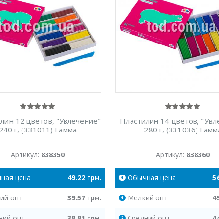
лин 12 цветов, "Увлечение"
Пластилин 14 цветов, "Увл
240 г, (331011) Гамма
280 г, (331036) Гамм
Артикул:
838350
Артикул:
838360
чная
цена
49.22
грн.
Обычная
цена
5
ий
опт
39.57
грн.
Мелкий
опт
4
ний
опт
38.81
грн.
Средний
опт
4