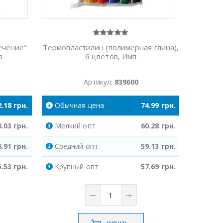
ечение"
Термопластилин (полимерная глина),
а
6 цветов, Имп
Артикул:
839600
2.18
грн.
Обычная
цена
74.99
грн.
8.03
грн.
Мелкий
опт
60.28
грн.
6.91
грн.
Средний
опт
59.13
грн.
5.53
грн.
Крупный
опт
57.69
грн.