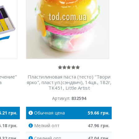
ечение"
Пластилиновая паста (тесто) "Твори
а
ярко", пласт.уп.(сэндвич), 14цв., 182г,
TK451, Little Artist
Артикул:
832594
6.21
грн.
Обычная
цена
59.66
грн.
5.18
грн.
Мелкий
опт
47.96
грн.
4.32
грн.
Средний
опт
47.04
грн.