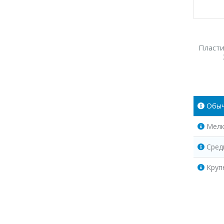
Пласти
Обы
Мелк
Сред
Круп