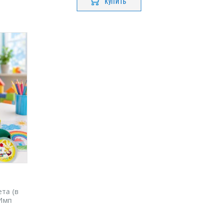
КУПИТЬ
та (в
 Имп