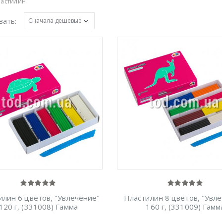
ластилин
вать:
илин 6 цветов, "Увлечение"
Пластилин 8 цветов, "Увл
120 г, (331008) Гамма
160 г, (331009) Гамм