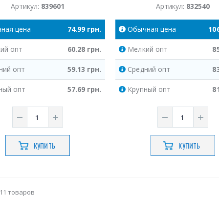
Артикул:
839601
Артикул:
832540
чная
цена
74.99
грн.
Обычная
цена
10
ий
опт
60.28
грн.
Мелкий
опт
8
ний
опт
59.13
грн.
Средний
опт
8
ный
опт
57.69
грн.
Крупный
опт
8
КУПИТЬ
КУПИТЬ
11 товаров