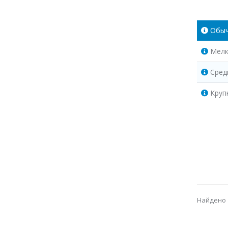
Обы
Мелк
Сред
Круп
Найдено 