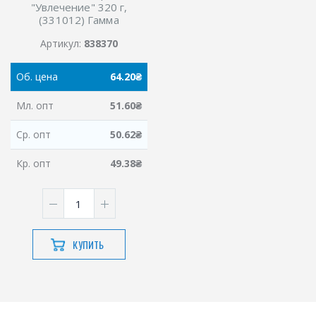
"Увлечение" 320 г,
(331012) Гамма
Артикул:
838370
Об.
цена
64.20
₴
Мл.
опт
51.60
₴
Ср.
опт
50.62
₴
Кр.
опт
49.38
₴
КУПИТЬ