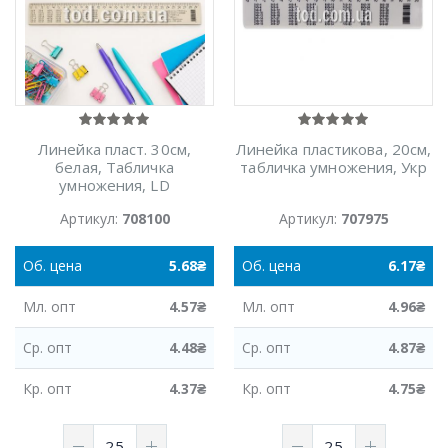
Линейка пласт. 30см,
Линейка пластикова, 20см,
белая, Табличка
табличка умножения, Укр
умножения, LD
Артикул:
708100
Артикул:
707975
Об.
цена
5.68
₴
Об.
цена
6.17
₴
Мл.
опт
4.57
₴
Мл.
опт
4.96
₴
Ср.
опт
4.48
₴
Ср.
опт
4.87
₴
Кр.
опт
4.37
₴
Кр.
опт
4.75
₴