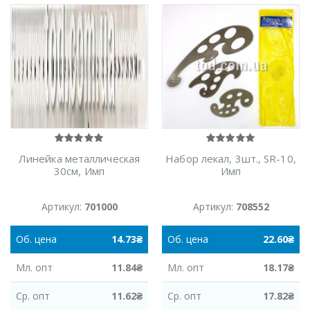
Линейка металлическая
Набор лекал, 3шт., SR-10,
30см, Имп
Имп
Артикул:
701000
Артикул:
708552
Об.
цена
14.73
₴
Об.
цена
22.60
₴
Мл.
опт
11.84
₴
Мл.
опт
18.17
₴
Ср.
опт
11.62
₴
Ср.
опт
17.82
₴