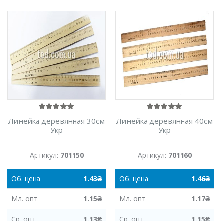
Линейка деревянная 30см
Линейка деревянная 40см
Укр
Укр
Артикул:
701150
Артикул:
701160
Об.
цена
1.43
₴
Об.
цена
1.46
₴
Мл.
опт
1.15
₴
Мл.
опт
1.17
₴
Ср.
опт
1.13
₴
Ср.
опт
1.15
₴