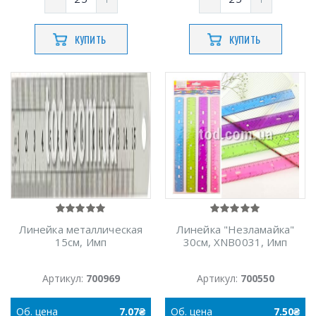
КУПИТЬ
КУПИТЬ
Линейка металлическая
Линейка "Незламайка"
15см, Имп
30см, XNB0031, Имп
Артикул:
700969
Артикул:
700550
Об.
цена
7.07
₴
Об.
цена
7.50
₴