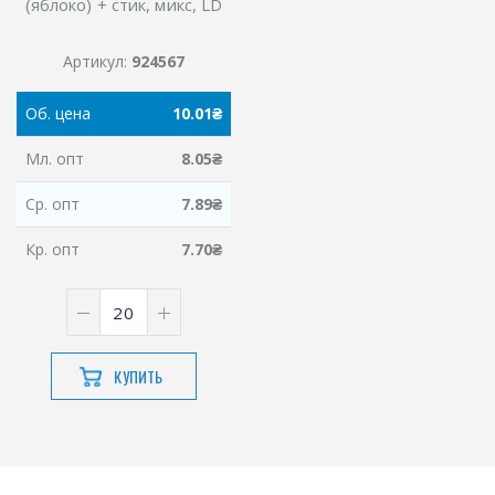
(яблоко) + стик, микс, LD
Артикул:
924567
Об.
цена
10.01
₴
Мл.
опт
8.05
₴
Ср.
опт
7.89
₴
Кр.
опт
7.70
₴
КУПИТЬ