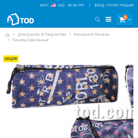
КУРС
USD : 50.00 ГРН.
ВХОД / РЕГИСТРАЦИЯ
0
Для Школы И Творчества
Рюкзаки И Пеналы
Пеналы Школьные
Пенал-Косметичка, 20,5 * 7,5 См, Джинс, Звездочки, Круглый,
2252, Имп
АКЦИЯ