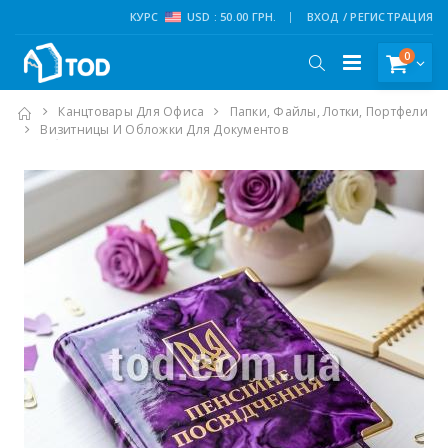
КУРС
USD : 50.00 ГРН.
ВХОД / РЕГИСТРАЦИЯ
0
Канцтовары Для Офиса
Папки, Файлы, Лотки, Портфели
Визитницы И Обложки Для Документов
Обложка "Пенсiйне Посвiдчення", Ассорти, Глянец, 30-Пп,Tas